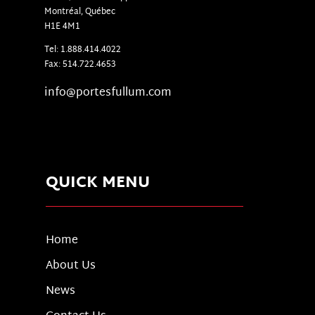
Montr
é
al, Qu
é
bec
H1E 4M1
Tel: 1.888.414.4022
Fax: 514.722.4653
info@portesfullum.com
QUICK MENU
Home
About Us
News